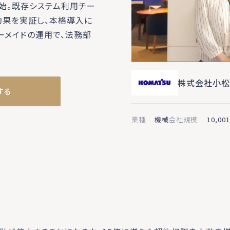
開始。既存システム利用チー
効果を実証し、本格導入に
ーメイドの運用で、法務部
株式会社小
する
業種
機械
会社規模
10,00