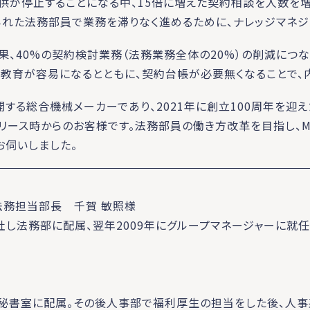
供が停止することになる中、15倍に増えた契約相談を人数を
られた法務部員で業務を滞りなく進めるために、ナレッジマネジ
結果、40%の契約検討業務（法務業務全体の20%）の削減につな
教育が容易になるとともに、契約台帳が必要無くなることで、
する総合機械メーカーであり、2021年に創立100周年を迎
eサービスリリース時からのお客様です。法務部員の働き方改革を目指
お伺いしました。
法務担当部長 千賀 敏照様
社し法務部に配属、翌年2009年にグループマネージャーに就任
し秘書室に配属。その後人事部で福利厚生の担当をした後、人事