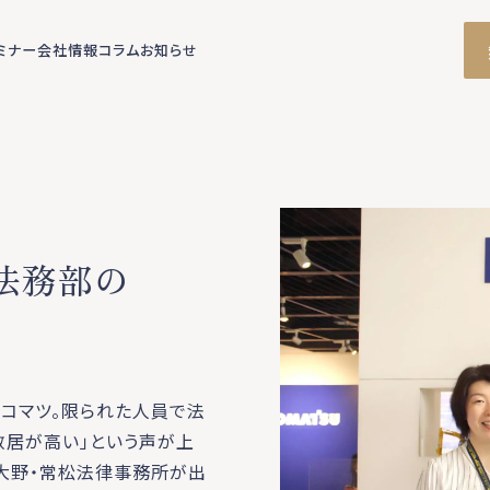
ミナー
会社情報
コラム
お知らせ
法務部の
・コマツ。限られた人員で法
敷居が高い」という声が上
・大野・常松法律事務所が出