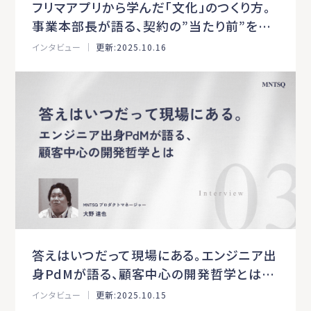
フリマアプリから学んだ「文化」のつくり方。
事業本部長が語る、契約の”当たり前”を変
える未来［MNTSQインタビュー：第4弾］
インタビュー ｜
更新:2025.10.16
答えはいつだって現場にある。エンジニア出
身PdMが語る、顧客中心の開発哲学とは
［MNTSQインタビュー：第3弾］
インタビュー ｜
更新:2025.10.15