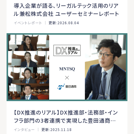
導入企業が語る、リーガルテック活用のリア
ル――兼松株式会社 ユーザーセミナーレポート
イベントレポート ｜
更新:2026.08.04
【DX推進のリアル】DX推進部・法務部・イン
フラ部門の3者連携で実現した豊田通商の
ナレッジ基盤構築
インタビュー ｜
更新:2025.11.18