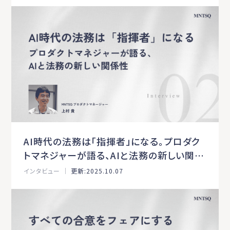
AI時代の法務は「指揮者」になる。プロダク
トマネジャーが語る、AIと法務の新しい関係
性［MNTSQインタビュー：第2弾］
インタビュー ｜
更新:2025.10.07