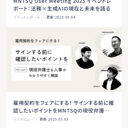
MNTSQ User Meeting 2025 イベントレ
ポート：法務×生成AIの現在と未来を語る
イベントレポート ｜
更新:2025.09.04
雇用契約をフェアにする！ サインする前に確
認したいポイントをMNTSQの現役弁護士＆
人事がわかりやすく解説
インタビュー ｜
更新:2025.03.03