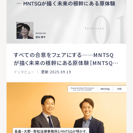
すべての合意をフェアにする──MNTSQ
が描く未来の根幹にある原体験［MNTSQイ
ンタビュー：第1弾］
インタビュー ｜
更新:2025.09.19