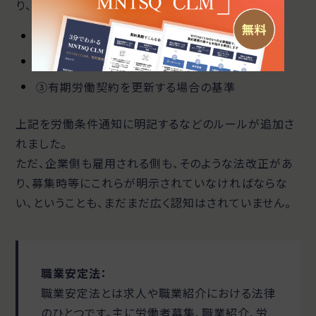
り、令和６年４月より、
①従事すべき業務の変更の範囲
②就業場所の変更の範囲
③有期労働契約を更新する場合の基準
上記を労働条件通知に明記するなどのルールが追加さ
れました。
ただ、企業側も雇用される側も、そのような法改正があ
り、募集時等にこれらが明示されていなければならな
い、ということも、まだまだ広く認知はされていません。
職業安定法：
職業安定法とは求人や職業紹介における法律
のひとつです。主に労働者募集、職業紹介、労