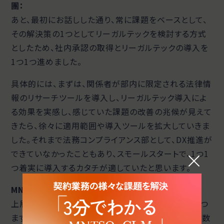
團
：
あと、最初にお話しした通り、常に課題をベースとして、
その解決策の1つとしてリーガルテックを検討する方式
としたため、社内承認の取得とリーガルテックの導入を
1つ1つ進めました。
具体的には、まずは、関係者が部内に限定される法律情
報のリサーチツールを導入し、リーガルテック導入によ
る効果を実感し、感じていた課題の改善の兆候が見えて
きたら、徐々に適用範囲や導入ツールを拡大していきま
した。それまで法務コンプライアンス部として、DX推進が
できていなかったこともあり、スモールスタートで、1つ1
つ着実に導入するカタチが適していたと思います。
MNTSQ 藤井：
上層部および関係部署の説得は多くの企業が最初につ
まずくところだなと思います。DXには一定の予算や工数