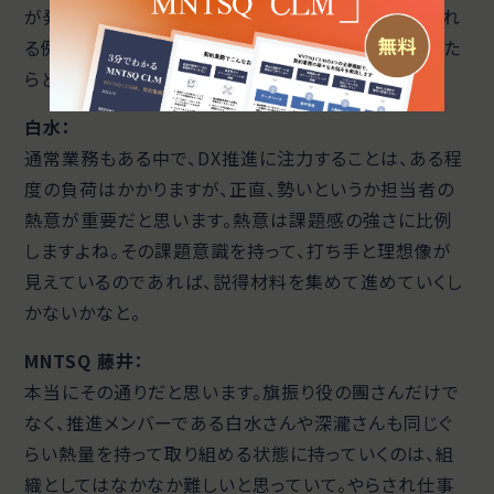
が発生しますし、自分の仕事だけやっててと突き返され
る例もよく聞きます。もし他社にアドバイスされるとした
らどのようなポイントを伝えますか？
白水：
通常業務もある中で、DX推進に注力することは、ある程
度の負荷はかかりますが、正直、勢いというか担当者の
熱意が重要だと思います。熱意は課題感の強さに比例
しますよね。その課題意識を持って、打ち手と理想像が
見えているのであれば、説得材料を集めて進めていくし
かないかなと。
MNTSQ 藤井：
本当にその通りだと思います。旗振り役の團さんだけで
なく、推進メンバーである白水さんや深瀧さんも同じぐ
らい熱量を持って取り組める状態に持っていくのは、組
織としてはなかなか難しいと思っていて。やらされ仕事