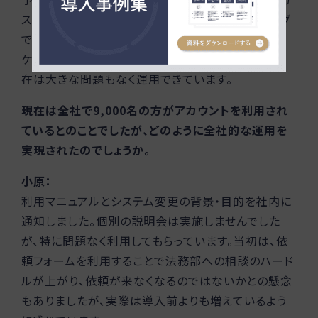
スタマーサクセスご担当者が毎週の定例ミーティング
でこちらの要望をしっかり吸い上げ、丁寧にコミュニ
ケーションを取っていただき、助かりました。結果、現
在は大きな問題もなく運用できています。
現在は全社で9,000名の方がアカウントを利用され
ているとのことでしたが、どのように全社的な運用を
実現されたのでしょうか。
小原：
利用マニュアルとシステム変更の背景・目的を社内に
通知しました。個別の説明会は実施しませんでした
が、特に問題なく利用してもらっています。当初は、依
頼フォームを利用することで法務部への相談のハード
ルが上がり、依頼が来なくなるのではないかとの懸念
もありましたが、実際は導入前よりも増えているよう