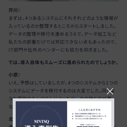
芥川：
まずは、4つあるシステムにそれぞれどのような情報が
入っているのか整理するところからスタートしました。
データの整理や移行を進めるうえで、データ加工など
私たちの部署だけでは対応できない点もあったので、
IT部門や社外のベンダーにも協力を仰ぎました。
では、導入自体もスムーズに進められたのでしょうか。
小原：
いえ、予想はしていましたが、4つのシステムから1つの
システムにデータを移行するのは大変でした。同じよ
うな項目でもシステムによってデータの持ち方が異
なっていたため、データの標準化が必要でした。
北本：
予想外の事象が何回か起こりましたが、MNTSQのカ