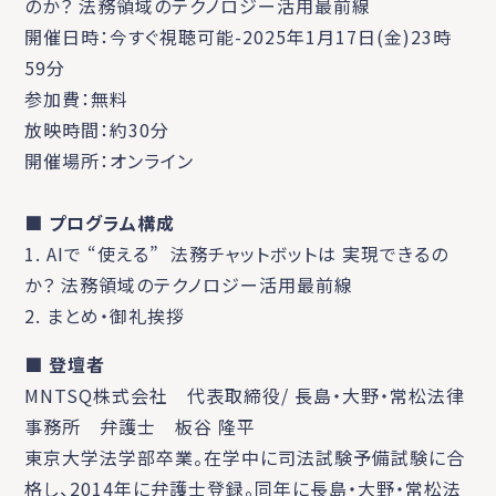
のか？ 法務領域のテクノロジー活用最前線
開催日時：今すぐ視聴可能-2025年1月17日(金)23時
59分
参加費：無料
放映時間：約30分
開催場所：オンライン
■ プログラム構成
1. AIで “使える” 法務チャットボットは 実現できるの
か？ 法務領域のテクノロジー活用最前線
2. まとめ・御礼挨拶
■ 登壇者
MNTSQ株式会社 代表取締役/ 長島・大野・常松法律
事務所 弁護士 板谷 隆平
東京大学法学部卒業。在学中に司法試験予備試験に合
格し、2014年に弁護士登録。同年に長島・大野・常松法