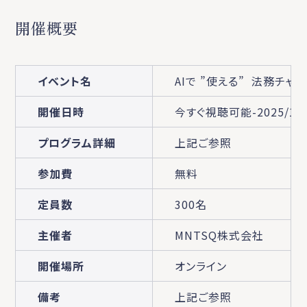
開催概要
イベント名
AIで ”使える” 法務チ
開催日時
今すぐ視聴可能-2025/1/17
プログラム詳細
上記ご参照
参加費
無料
定員数
300名
主催者
MNTSQ株式会社
開催場所
オンライン
備考
上記ご参照