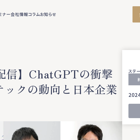
ミナー
会社情報
コラム
お知らせ
信】ChatGPTの衝撃
ステ
テックの動向と日本企業
202