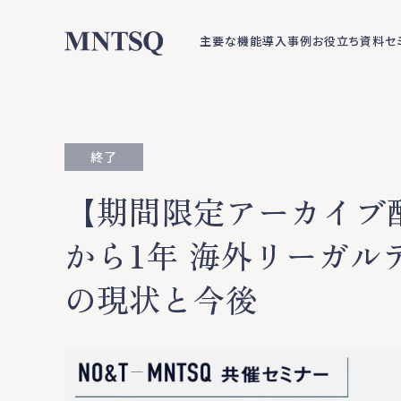
主要な機能
導入事例
お役立ち資料
セ
終了
【期間限定アーカイブ配
から1年 海外リーガル
の現状と今後