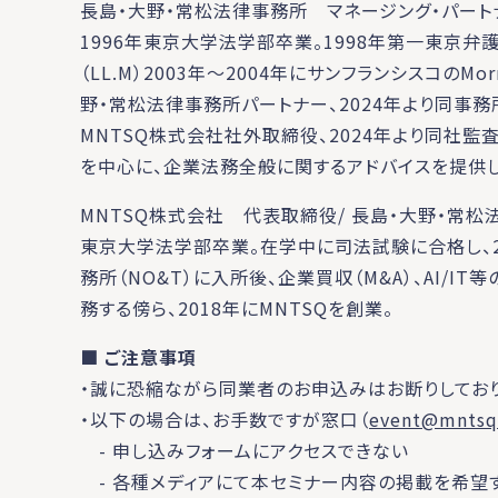
長島・大野・常松法律事務所 マネージング・パー
1996年東京大学法学部卒業。1998年第一東京弁護士会登
（LL.M）2003年～2004年にサンフランシスコのMorri
野・常松法律事務所パートナー、2024年より同事務所
MNTSQ株式会社社外取締役、2024年より同社監
を中心に、企業法務全般に関するアドバイスを提供し
MNTSQ株式会社 代表取締役/ 長島・大野・常
東京大学法学部卒業。在学中に司法試験に合格し、2
務所（NO&T）に入所後、企業買収（M&A）、AI/
務する傍ら、2018年にMNTSQを創業。
■ ご注意事項
・誠に恐縮ながら同業者のお申込みはお断りしており
・以下の場合は、お手数ですが窓口（
event@mntsq
- 申し込みフォームにアクセスできない
- 各種メディアにて本セミナー内容の掲載を希望