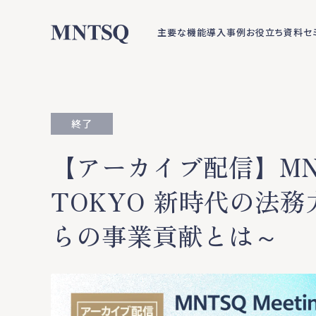
主要な機能
導入事例
お役立ち資料
セ
終了
【アーカイブ配信】MNTSQ
TOKYO 新時代の法
らの事業貢献とは～