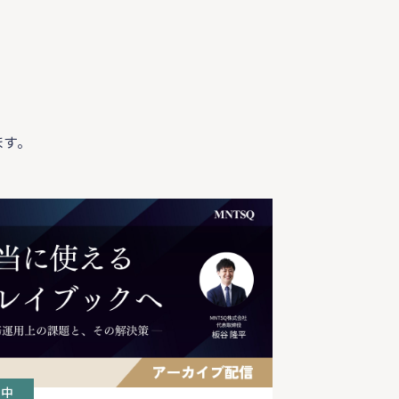
す。
付中