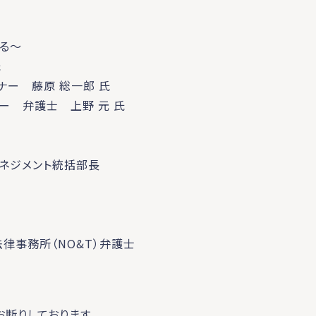
える～
氏
ナー 藤原 総一郎 氏
ー 弁護士 上野 元 氏
ネジメント統括部長
法律事務所（NO&T）弁護士
断りしております。