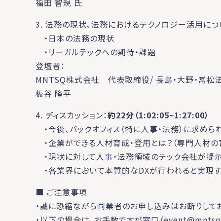
福田 智規 氏
3. 法務の現状、法務におけるテクノロジー活用につ
・日本の法務の現状
・リーガルテックへの期待・課題
登壇者：
MNTSQ株式会社 代表取締役/ 長島・大野・常松
板谷 隆平
4. ディスカッション：
約22分
（
1:02:05~1:27:00
）
・今後、バックオフィス（特に人事・法務）に求めら
・企業ができる人材育成・登用とは？（専門人材の
・現状に対して人事・法務領域のテック会社が提示
・各業界において本質的なDXが行われると実現す
■ ご注意事項
・誠に恐縮ながら同業者のお申し込みはお断りしてお
・以下の場合は、お手数ですが窓口（
event@mntsq