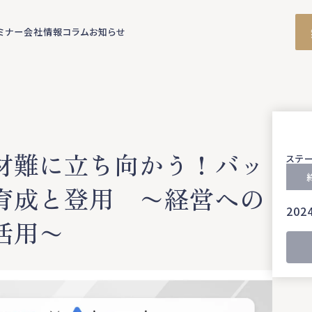
ミナー
会社情報
コラム
お知らせ
材難に立ち向かう！バッ
ステ
育成と登用 〜経営への
2024
活用〜