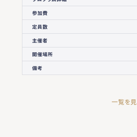
参加費
定員数
主催者
開催場所
備考
一覧を見