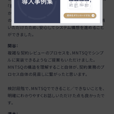
「脱メール」に関しても、どのように実現していくべき
か、MNTSQ導入前の段階だとイメージしづらかった
のですが、私たちの迷いや疑問を都度汲み取って解消
いただけたため、安心してシステム構想を進めること
ができました。
関谷：
複雑な契約レビューのプロセスを、MNTSQでシンプ
ルに実装できるようなご提案もいただけました。
MNTSQの構造を理解すること自体が、契約業務のプ
ロセス自体の見直しに繋がったと思います。
検討段階で、MNTSQでできること／できないことを、
明確にわかりやすくお話しいただけた点も良かったで
す。
満木：