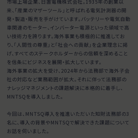
市場上場企業、日置電機株式会社。1935年の創業以
来、「産業のマザーツール」と呼ばれる電気計測器の開
発・製造・販売を手がけています。バッテリーや電気自動
車関連のモーター、インバーター電源といった領域で高
い技術力を誇ります。海外事業も積極的に推進してお
り、「人間性の尊重」と「社会への貢献」を企業理念に掲
げ、すべてのステークホルダーからの信頼を深めること
を信条にビジネスを展開・拡大しています。
海外事業の拡大を受け、2024年から法務部で海外子会
社の対応など業務範囲が拡大。それに伴って法務部の
ナレッジマネジメントの課題解決に本格的に着手し、
MNTSQを導入しました。
今回は、MNTSQ導入を推進いただいた知財法務部の3
名に、導入の背景やMNTSQで解決できた課題について
お話を伺いました。