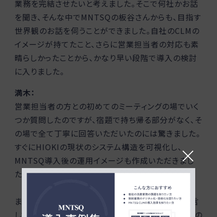
業務を完結させたいと考えました。そこで何社かお話
を聞き、そんな中でMNTSQの板谷さんからも、目指す
世界観のお話を伺うことができました。自社のCLMの
イメージが持てたこと、さらに営業担当者の対応も素
晴らしかったことから、かなり早い段階で導入の検討
に入りました。
満木：
営業担当者の方との初めてのミーティングの場でいく
つか質問したのですが、宿題で持ち帰る部分がなく、そ
の場で全て丁寧に回答いただいたのには驚きました。
すぐにHIOKIの現状のシステム構造を可視化し、
MNTSQ導入後の運用イメージも作成いただきまし
た。
また、今回のツール導入にあたり、私が経営陣に宣言
していたぐらい重視していたのが「脱メール」です。この