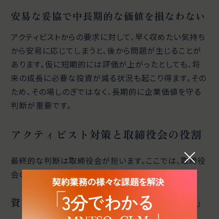
安易な妥協で中長期的な価値を損なわない
アクティビストからの要求に対して、早く収めたい気持ち
から安易に応じてしまうと、後から問題が生じることが
あります。仮に短期的には評価が上がったとしても、将
来の成長に必要な投資が減る状況も起こり得ます。その
ため、その場しのぎではなく、長期的に企業価値を守る
判断が重要です。
アクティビスト対策と取締役会の役割
最終的な判断は取締役会が担います。ここでは、取締役
会の役割を解説します。
資本コストを意識した「利益重視の姿勢」