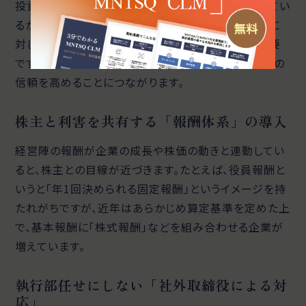
投資家は、企業がどれだけ効率よく利益を生み出してい
るかを重視しています。企業の売上だけでなく、投資に
対してどの程度の成果が出ているかを示すことが重要
です。投資家の価値観に合った説明できれば、企業への
信頼を高めることにつながります。
株主と利害を共有する「報酬体系」の導入
経営陣の報酬が企業の成長や株価の動きと連動してい
ると、株主との目線が近づきます。たとえば、役員報酬と
いうと「年1回決められる固定報酬」というイメージを持
たれがちですが、近年はあらかじめ算定基準を定めた上
で、基本報酬に「株式報酬」などを組み合わせる企業が
増えています。
執行部任せにしない「社外取締役による対
応」