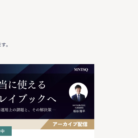
す。
付中