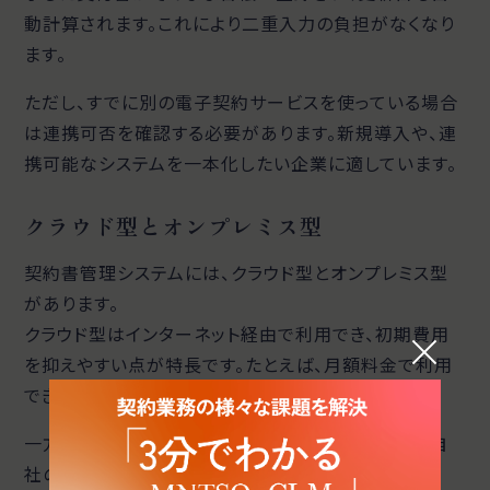
動計算されます。これにより二重入力の負担がなくなり
ます。
ただし、すでに別の電子契約サービスを使っている場合
は連携可否を確認する必要があります。新規導入や、連
携可能なシステムを一本化したい企業に適しています。
クラウド型とオンプレミス型
契約書管理システムには、クラウド型とオンプレミス型
があります。
クラウド型はインターネット経由で利用でき、初期費用
を抑えやすい点が特長です。たとえば、月額料金で利用
でき、アップデートも自動で行われます。
一方、オンプレミス型は自社サーバーで運用します。自
社のセキュリティ基準に合わせやすい利点があります