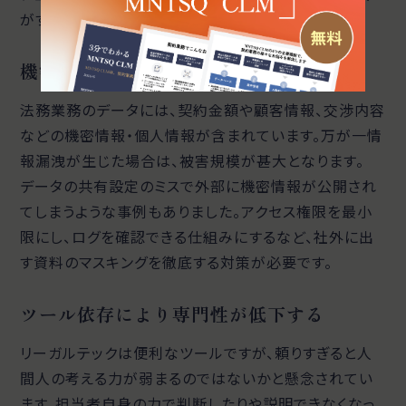
がすることが重要です。
機密情報・個人情報が漏えいする
法務業務のデータには、契約金額や顧客情報、交渉内容
などの機密情報・個人情報が含まれています。万が一情
報漏洩が生じた場合は、被害規模が甚大となります。
データの共有設定のミスで外部に機密情報が公開され
てしまうような事例もありました。アクセス権限を最小
限にし、ログを確認できる仕組みにするなど、社外に出
す資料のマスキングを徹底する対策が必要です。
ツール依存により専門性が低下する
リーガルテックは便利なツールですが、頼りすぎると人
間人の考える力が弱まるのではないかと懸念されてい
ます。担当者自身の力で判断したりや説明できなくなっ