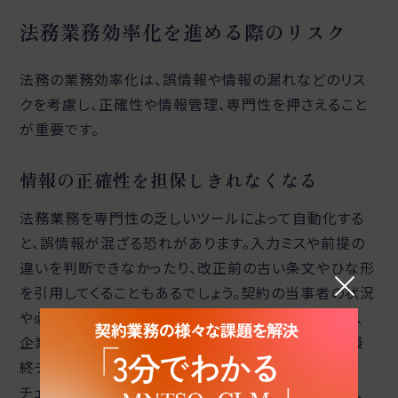
法務業務効率化を進める際のリスク
法務の業務効率化は、誤情報や情報の漏れなどのリス
クを考慮し、正確性や情報管理、専門性を押さえること
が重要です。
情報の正確性を担保しきれなくなる
法務業務を専門性の乏しいツールによって自動化する
と、誤情報が混ざる恐れがあります。入力ミスや前提の
違いを判断できなかったり、改正前の古い条文やひな形
を引用してくることもあるでしょう。契約の当事者の状況
や必要な条件が反映されないまま締結に進むことは、
企業の安全な業務推進を阻みます。法務部門として最
終チェックする担当者を決め、重要項目だけは必ず
チェックリストと照合するなどして、最終的な決断は人