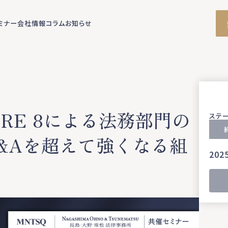
ミナー
会社情報
コラム
お知らせ
RE 8による法務部門の
ステ
&Aを超えて強くなる組
2025