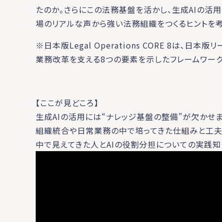
たのか。さらにこの法務基盤を活かし、生成AIの活
場のリアルな声から強い法務組織をつくるヒントを考
※日本版Legal Operations CORE 8は
業務改革を支える8つの要素を示したフレームワーク
【ここが見どころ】
生成AIの活用には“ナレッジ基盤の整備”が欠かせ
組織統合や日常業務の中で培ってきた仕組みと工夫を
中で見えてきた人とAIの役割分担についての実践知