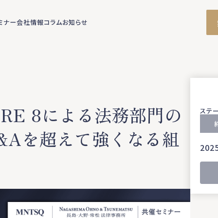
ミナー
会社情報
コラム
お知らせ
RE 8による法務部門の
ステ
&Aを超えて強くなる組
2025