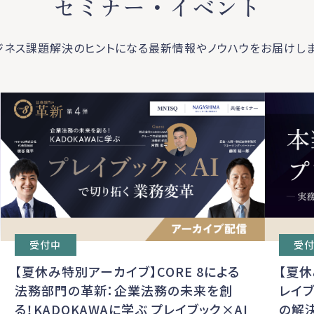
セミナー・イベント
ジネス課題解決のヒントになる最新情報やノウハウをお届けしま
受
受付中
【夏
【夏休み特別アーカイブ】CORE 8による
レイブ
法務部門の革新：企業法務の未来を創
の解
る！KADOKAWAに学ぶ プレイブック×AI