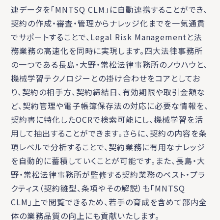
連データを「MNTSQ CLM」に自動連携することができ、
契約の作成・審査・管理からナレッジ化までを一気通貫
でサポートすることで、Legal Risk Managementと法
務業務の高速化を同時に実現します。四大法律事務所
の一つである長島・大野・常松法律事務所のノウハウと、
機械学習テクノロジーとの掛け合わせをコアとしてお
り、契約の相手方、契約締結日、有効期限や取引金額な
ど、契約管理や電子帳簿保存法の対応に必要な情報を、
契約書に特化したOCRで検索可能にし、機械学習を活
用して抽出することができます。さらに、契約の内容を条
項レベルで分析することで、契約業務に有用なナレッジ
を自動的に蓄積していくことが可能です。また、長島・大
野・常松法律事務所が監修する契約業務のベスト・プラ
クティス（契約雛型、条項やその解説）も「MNTSQ
CLM」上で閲覧できるため、若手の育成を含めて部内全
体の業務品質の向上にも貢献いたします。