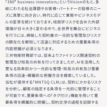
「360° business innovators」というVisionのもと、多
岐にわたる社会課題やお客様・パートナーの皆様のニー
ズに真摯に向き合い、時代に応じて業態やビジネスモデ
ルの変革を続けております。地政学リスクを含めた外部
環境が日々大きく変わる中で、全世界を舞台にビジネス
を行うには、締結した契約書の一元的な管理及びリスク
の顕在化を察知して迅速に対応するための重要条項の
内容把握が必須となります。
三井物産財務部では、従来よりファイナンス関連契約の
管理及び知見の共有を行ってきましたが、AIを活用した
更なる効率的かつ一元的な管理・知見の共有及び重要
条項の迅速・網羅的な把握方法を模索していました。
当社が提供する「MNTSQ CLM」は、契約にかかるリスク
を分析し、顧客の指定する条項を一元的に管理すること
が可能です。重要条項への「タグ付け」機能を用いて重
要条項を網羅的に把握し、契約交渉の過程を記録する