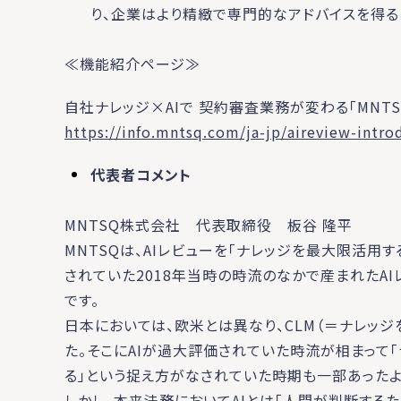
り、企業はより精緻で専門的なアドバイスを得る
≪機能紹介ページ≫
自社ナレッジ×AIで 契約審査業務が変わる「MNTS
https://info.mntsq.com/ja-jp/aireview-intro
代表者コメント
MNTSQ株式会社 代表取締役 板谷 隆平
MNTSQは、AIレビューを「ナレッジを最大限活用
されていた2018年当時の時流のなかで産まれたA
です。
日本においては、欧米とは異なり、CLM（＝ナレッジ
た。そこにAIが過大評価されていた時流が相まって
る」という捉え方がなされていた時期も一部あったよ
しかし、本来法務においてAIとは「人間が判断する