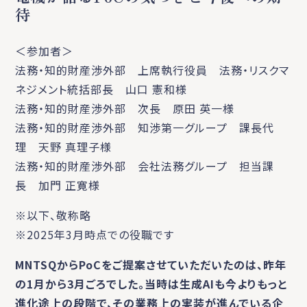
待
＜参加者＞
法務・知的財産渉外部 上席執行役員 法務・リスクマ
ネジメント統括部長 山口 憲和様
法務・知的財産渉外部 次長 原田 英一様
法務・知的財産渉外部 知渉第一グループ 課長代
理 天野 真理子様
法務・知的財産渉外部 会社法務グループ 担当課
長 加門 正寛様
※以下、敬称略
※2025年3月時点での役職です
MNTSQからPoCをご提案させていただいたのは、昨年
の1月から3月ごろでした。当時は生成AIも今よりもっと
進化途上の段階で、その業務上の実装が進んでいる企