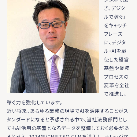
き、デジタ
ルで稼ぐ」
をキャッチ
フレーズ
に、デジタ
ル・AIを駆
使した経営
基盤や業務
プロセスの
変革を全社
で推進し、
稼ぐ力を強化しています。
近い将来、あらゆる業務の現場でAIを活用することがス
タンダードになると予想される中で、当社法務部門とし
てもAI活用の基盤となるデータを整備しておく必要があ
ると考え、2024年にMNTSQ CLMを導入し、ナレッジマ