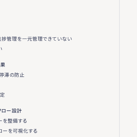
進捗管理を一元管理できていない
い
効果
停滞の防止
安定
フロー設計
ーを整備する
ローを可視化する