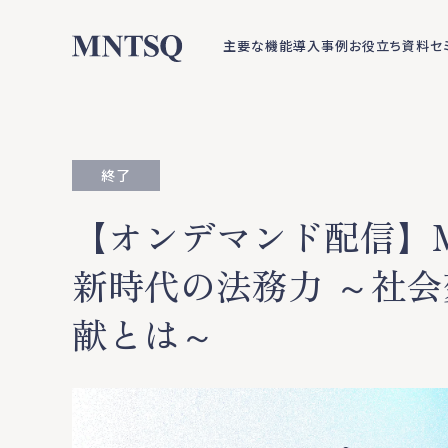
主要な機能
導入事例
お役立ち資料
セ
終了
【オンデマンド配信】MNTS
新時代の法務力 ～社
献とは～