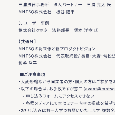
三浦法律事務所 法人パートナー 三浦 亮太 氏
MNTSQ株式会社 板谷 隆平
3. ユーザー事例
株式会社クボタ 法務部長 塚本 洋樹 氏
【共通分】
MNTSQの将来像と新プロダクトビジョン
MNTSQ株式会社 代表取締役/ 長島・大野・常松
板谷 隆平
■ご注意事項
・大変恐縮ながら同業者の方・個人の方はご参加をお
・以下の場合は、お手数ですが窓口（
event@mntsq
- 申し込みフォームにアクセスできない
- 各種メディアにて本セミナー内容の掲載を希望
・お申し込みはお一人ずつお願いいたします。複数