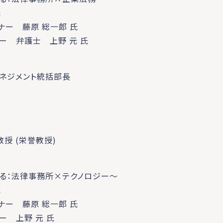
氏
ナー 藤原 総一郎 氏
ー 弁護士 上野 元 氏
ネジメント統括部長
授 (栄誉教授)
考える：法律事務所×テクノロジー～
氏
ナー 藤原 総一郎 氏
ー 上野 元 氏