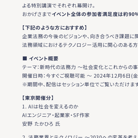
よる特別講演でそれぞれ幕開け。
おかげさまで
イベント全体の参加者満足度は約90
【下記のような方におすすめ】
企業法務の今後のビジョンや、向き合うべき課題に
法務領域におけるテクノロジー活用に関心のある方
■ イベント概要
テーマ：新時代の法務力 ～社会変化とこれからの
開催日時：今すぐご視聴可能 ～ 2024年12月6日(金)
※期間中、配信はセッション単位でご覧いただけます
【東京開催分】
1. AIは社会を変えるのか
AIエンジニア・起業家・SF作家
安野 たかひろ 氏
2. 法務業界とテクノロジー ～2030への変革を