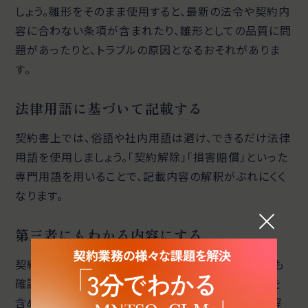
しょう。雛形をそのまま使用すると、最新の法令や契約内
容に合わない条項が含まれたり、雛形としての品質に問
題があったりと、トラブルの原因となるおそれがありま
す。
法律用語に基づいて記載する
契約書上では、俗語や社内用語は避け、できるだけ法律
用語を使用しましょう。「契約解除」「損害賠償」といった
専門用語を用いることで、記載内容の解釈がぶれにくく
なります。
第三者にもわかる内容にする
契約書は当事者間だけでなく、裁判所などの第三者も
確認する可能性があります。難解な表現や業界用語を
含めて暗黙の了解による省略は避け、誰が見ても理解