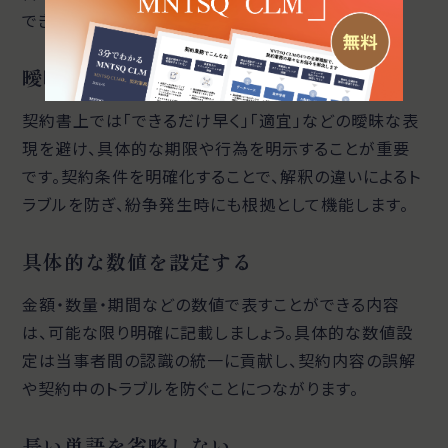
できるように記載することが大切です。
曖昧な表現は避けて明確に記載する
契約書上では「できるだけ早く」「適宜」などの曖昧な表
現を避け、具体的な期限や行為を明示することが重要
です。契約条件を明確化することで、解釈の違いによるト
ラブルを防ぎ、紛争発生時にも根拠として機能します。
具体的な数値を設定する
金額・数量・期間などの数値で表すことができる内容
は、可能な限り明確に記載しましょう。具体的な数値設
定は当事者間の認識の統一に貢献し、契約内容の誤解
や契約中のトラブルを防ぐことにつながります。
長い単語を省略しない