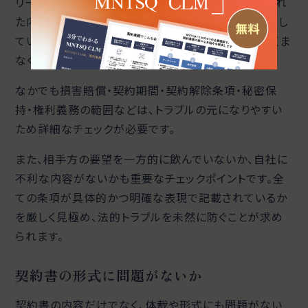
リーガルチェックで最も重要なのが、契約書に記載され
た内容のチェックです。契約書の内容が契約目的に即し
ているか、不明確な表現や抜け漏れがないかなどをくま
なく確認しましょう。
なかでも損害賠償・契約期間・契約解除条項・秘密保
持・権利義務の範囲などは、トラブルの元になりやすい
ため詳細なチェックが必要です。
また、相手方の要望を一方的に飲んでいないか、自社に
不利な内容がないかも重要なチェックポイントです。全
ての条項が具体的かつ明確な表現で記載されているか
を厳しく見極め、法的トラブルを未然に防ぐことが求め
られます。
契約書の形式に問題がないか
契約書の内容だけでなく、体裁や形式にも問題がない