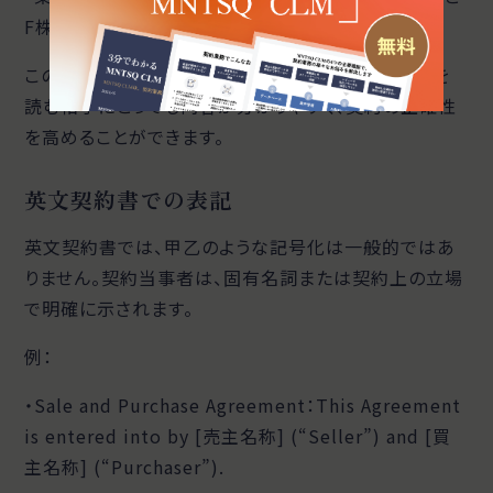
F株式会社（以下「受託者」という）
このように、契約上の立場を明示することで、契約書を
読む相手にとっても内容が分かりやすく、契約の正確性
を高めることができます。
英文契約書での表記
英文契約書では、甲乙のような記号化は一般的ではあ
りません。契約当事者は、固有名詞または契約上の立場
で明確に示されます。
例：
・Sale and Purchase Agreement：This Agreement
is entered into by [売主名称] (“Seller”) and [買
主名称] (“Purchaser”).