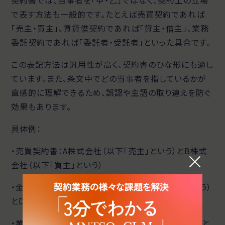
契約書では、当事者を「甲・乙」ではなく、契約上の立場
で表す方法も一般的です。たとえば売買契約であれば
「売主・買主」、賃貸借契約であれば「貸主・借主」、業務
委託契約であれば「委託者・受託者」といった具合です。
この表記方法は汎用性が高く、契約書のひな形にも適し
ています。また、条文中でどの当事者を指しているかが
直感的に理解できるため、誤認や主語の取り違えを防ぐ
効果もあります。
具体例：
・売買契約書：A株式会社（以下「売主」という）とB株式
会社（以下「買主」という）
・金銭消費貸借契約書：C株式会社（以下「貸主」という）
とD株式会社（以下「借主」という）
・業務委託契約書：E株式会社（以下「委託者」という）と