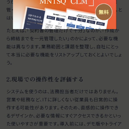
うかです。契約書管理システムには、契約書の作成・保
管・検索・更新・共有など、さまざまな機能があります。と
はいえ、全ての機能が必要とは限りません。
たとえば、「契約書の管理だけで十分」なのか、「作成か
ら締結までを一元管理したい」のかによって、必要な機
能は異なります。業務範囲と課題を整理し、自社にとっ
て本当に必要な機能をリストアップしておくとよいでしょ
う。
2.現場での操作性を評価する
システムを使うのは、法務担当者だけではありません。
営業や総務など、ITに詳しくない従業員も日常的に操
作する可能性があります。そのため、直感的に操作でき
るデザインか、必要な情報にすぐアクセスできるかといっ
た使いやすさが重要です。導入前には、デモ版やトライア