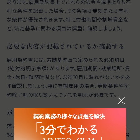
あります。雇用契約書上でこれらの法令や規則よりも不
利な条件を記載した場合、その条項は無効または有利
な条件が優先されきます。特に労働時間や割増賃金な
ど、法定基準に関わる項目は慎重に確認しましょう。
必要な内容が記載されているか確認する
雇用契約書には、労働基準法で定められた必須項目
（絶対的明示事項）があります。雇用期間・就業場所・賃
金・休日・勤務時間など、必須項目に漏れがないかを必
ず確認しましょう。特に有期雇用の場合、更新条件や契
約終了時の取り扱いについても明示が必要です。
求人内容に即した内容にする
求人情報と雇用契約書の内容が一致していない場合、
採用後のトラブルにつながるおそれがあります。求人票