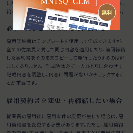
に記載した条件と雇用契約書の内容を照らし合わせて、
給与額・勤務時間・休日に差異がないようにしましょう。
必ず一人ひとりに合わせて作成する
雇用契約書はテンプレートを使用して作成できますが、
全ての従業員に対して同じ内容を適用したり、前回締結
した契約書をそのままコピーして発行したりするのは好
ましくありません。作成時は必ず一人ひとりに合わせて
記載内容を調整し、内容に問題がないかチェックするこ
とが重要です。
雇用契約書を変更・再締結したい場合
従業員の雇用後に雇用条件の変更が生じた場合は、雇
用契約書を変更する必要があります。ただし、雇用契約
書を変更・再発行したい場合は、雇用主と従業員の双方