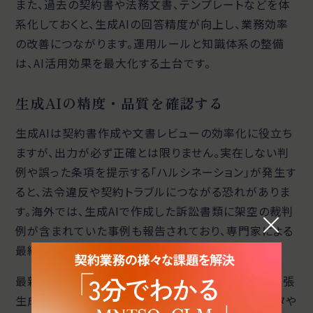
また、過去の契約書や法務文書、テンプレートなどを体
系化しておくと、生成AIの回答精度が向上し、業務効率
の改善につながります。運用ルールと知識体系の整備
は、AI活用効果を最大化する土台です。
生成AIの精度・品質を確認する
生成AIは契約書作成や文書レビューの効率化に役立ち
ますが、出力が必ず正確とは限りません。実在しない判
例や誤った条項を提示する「ハルシネーション」が発生す
ると、法令違反や契約トラブルにつながる恐れがありま
す。海外では、生成AIで作成した訴訟書類に架空の裁判
例が含まれていた事例も報告されており、専門家による
最終確認が欠かせません。
最新情報や社内資料を反映させるには、RAG（検索拡張
生成）が有効です。RAGは、AIが信頼できる外部データや