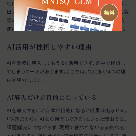
社内ナレッジを参照しながら文章を生成する仕組みで、
出力の精度と関連性を高められます。AIの出力内容と実
際の判断に差が生じた場合は、原因を分析し改善策を
運用に組み込むことで、業務の正確性を維持できます。
AI活用が挫折しやすい理由
AIを業務に導入してもうまく活用できず、途中で挫折し
てしまうケースがあります。ここでは、特に多い4つの理
由を紹介します。
AI導入だけが目的になっている
AIを導入すること自体が目的になると成果は出ません。
「話題だから」「AIなら何でもできる」といった理由では、
課題解決につながらず、現場で使われないまま終わるこ
とがあります。補助金や助成金目的の場合も同様で、運