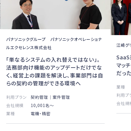
パナソニックグループ パナソニックオペレーショナ
江崎グ
ルエクセレンス株式会社
Saa
「単なるシステムの⼊れ替えではない」。
マッチ
法務部向け機能のアップデートだけでな
だっ
く、経営上の課題を解決し、事業部⾨は⾃
らの契約の管理ができる環境へ
業種
利用プ
利用プラン
契約管理｜案件管理
会社規
会社規模
10,001名〜
業種
電機・精密