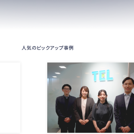
人気のピックアップ事例
ンが、
密