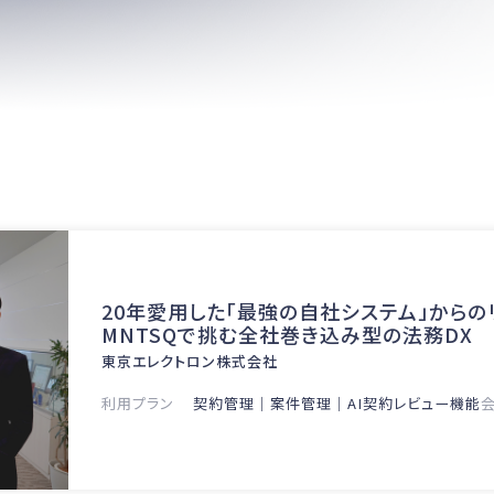
全社で使える直感的な設計が、契約ナレッ
アピ株式会社
業種
素材・化学
利用プラン
契約管理｜案件管理｜AI