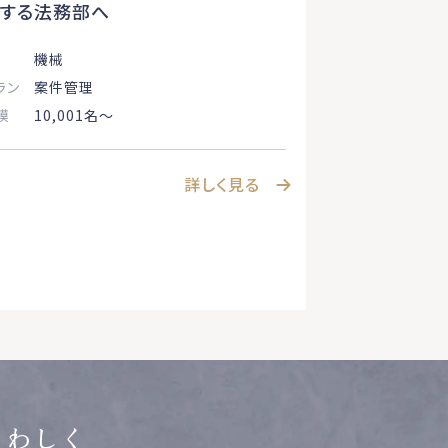
ドする法務部へ
機械
ラン
案件管理
模
10,001名〜
詳しく見る
くわしく