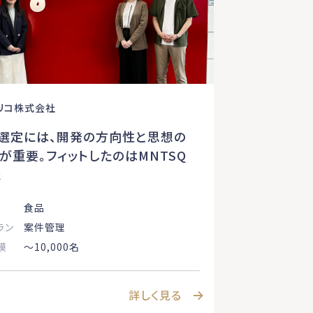
リコ株式会社
S選定には、開発の方向性と思想の
が重要。フィットしたのはMNTSQ
た
食品
ラン
案件管理
模
〜10,000名
詳しく見る